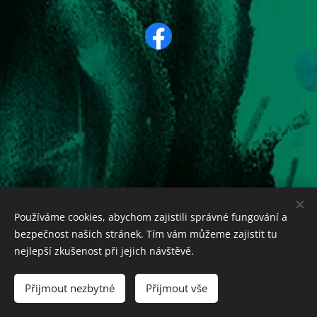
Používáme cookies, abychom zajistili správné fungování a
bezpečnost našich stránek. Tím vám můžeme zajistit tu
nejlepší zkušenost při jejich návštěvě.
2025 WIGU SFF. Tento projekt je spolufinancován Statutárním
městem České Budějovice.
Přijmout nezbytné
Přijmout vše
Vytvořeno službou
Webnode
Cookies